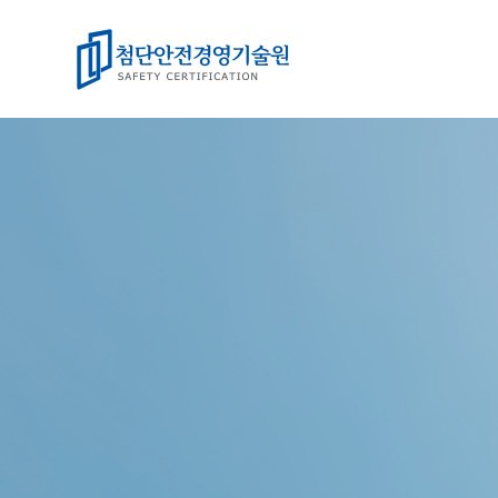
콘
텐
츠
로
건
너
뛰
기